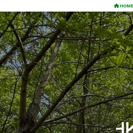
コ
HOM
ン
テ
ン
ツ
へ
ス
キ
ッ
プ