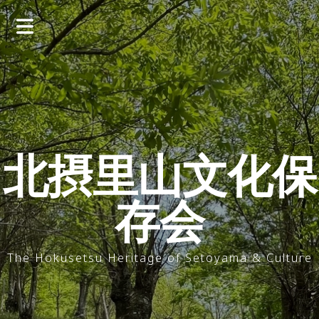
コ
ン
テ
ン
ツ
へ
ス
キ
ッ
北摂里山文化保
プ
存会
The Hokusetsu Heritage of Setoyama & Culture