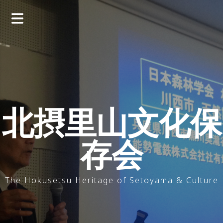
コ
ン
テ
ン
ツ
へ
ス
キ
ッ
北摂里山文化保
プ
存会
The Hokusetsu Heritage of Setoyama & Culture