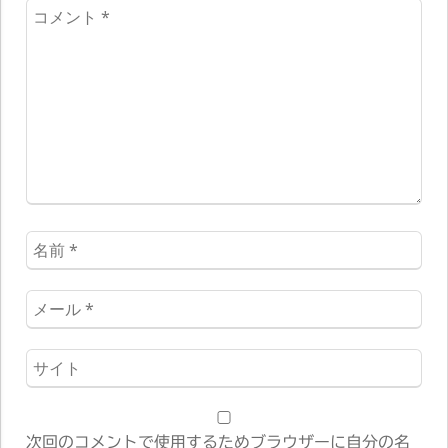
コ
メ
ン
ト
*
名
前
*
メ
ー
ル
ウ
*
ェ
ブ
サ
次回のコメントで使用するためブラウザーに自分の名