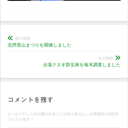
投
前の投稿
前
北摂里山まつりを開催しました
稿
の
ナ
投
次の投稿
次
台場クヌギ群生林を毎木調査しました
稿:
ビ
の
投
ゲ
稿:
ー
シ
コメントを残す
ョ
メールアドレスが公開されることはありません。必須項目には印が
ン
ついています
*