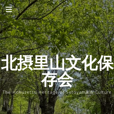
コ
ン
テ
ン
ツ
へ
ス
キ
ッ
北摂里山文化保
プ
存会
The Hokusetsu Heritage of Setoyama & Culture