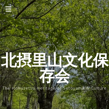
コ
ン
テ
ン
ツ
へ
ス
キ
ッ
北摂里山文化保
プ
存会
The Hokusetsu Heritage of Setoyama & Culture