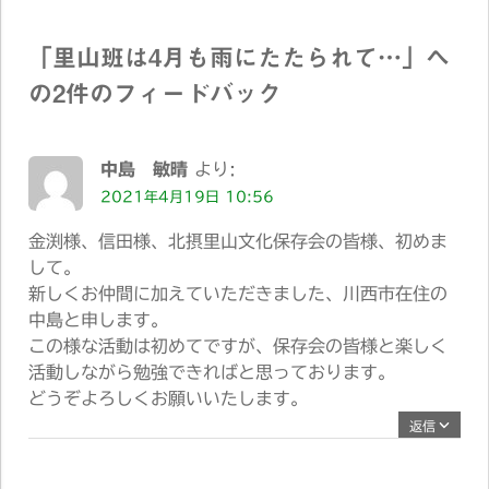
稿:
ー
「
里山班は4月も雨にたたられて…
」へ
シ
の2件のフィードバック
ョ
ン
中島 敏晴
より:
2021年4月19日 10:56
金渕様、信田様、北摂里山文化保存会の皆様、初めま
して。
新しくお仲間に加えていただきました、川西市在住の
中島と申します。
この様な活動は初めてですが、保存会の皆様と楽しく
活動しながら勉強できればと思っております。
どうぞよろしくお願いいたします。
返信