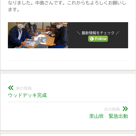
なりました。中島さんです。これからもよろしくお願いし
ます。
＼ 最新情報をチェック ／
投
前の投稿
前
ウッドデッキ完成
稿
の
ナ
投
次の投稿
次
里山班 緊急出動
稿:
ビ
の
投
ゲ