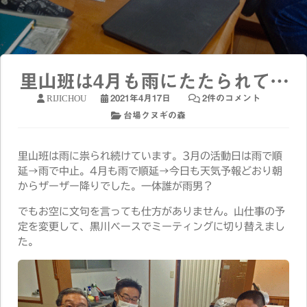
里山班は4月も雨にたたられて…
RIJICHOU
2021年4月17日
2件のコメント
台場クヌギの森
里山班は雨に祟られ続けています。3月の活動日は雨で順
延→雨で中止。4月も雨で順延→今日も天気予報どおり朝
からザーザー降りでした。一体誰が雨男？
でもお空に文句を言っても仕方がありません。山仕事の予
定を変更して、黒川ベースでミーティングに切り替えまし
た。