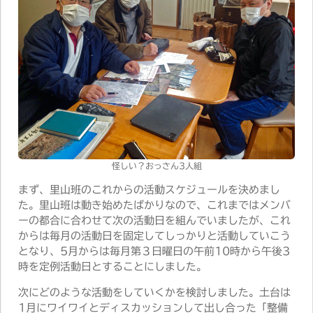
怪しい？おっさん3人組
まず、里山班のこれからの活動スケジュールを決めまし
た。里山班は動き始めたばかりなので、これまではメンバ
ーの都合に合わせて次の活動日を組んでいましたが、これ
からは毎月の活動日を固定してしっかりと活動していこう
となり、5月からは毎月第３日曜日の午前10時から午後3
時を定例活動日とすることにしました。
次にどのような活動をしていくかを検討しました。土台は
1月にワイワイとディスカッションして出し合った「整備