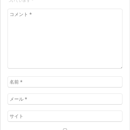
ついています
*
コ
メ
ン
ト
*
名
前
*
メ
ー
ル
ウ
*
ェ
ブ