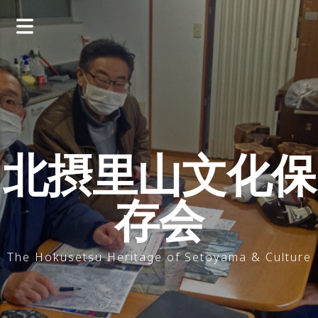
コ
ン
テ
ン
ツ
へ
ス
キ
ッ
北摂里山文化保
プ
存会
The Hokusetsu Heritage of Setoyama & Culture