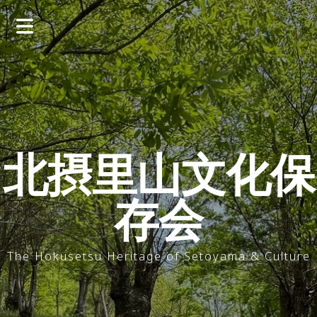
コ
ン
テ
ン
ツ
へ
ス
キ
ッ
北摂里山文化保
プ
存会
The Hokusetsu Heritage of Setoyama & Culture