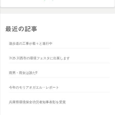
最近の記事
遊歩道の工事が着々と進行中
7/25 川西市の環境フェスタに出展します
雨男・雨女は誰だ⁉︎
今年のモリアオガエル・レポート
兵庫県環境保全功労者知事表彰を受賞