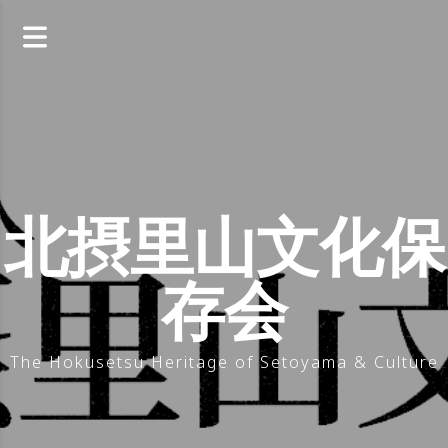
コ
ン
テ
ン
ツ
へ
ス
キ
ッ
北摂里山文化保
プ
存会
The Hokusetsu Heritage of Setoyama & Culture