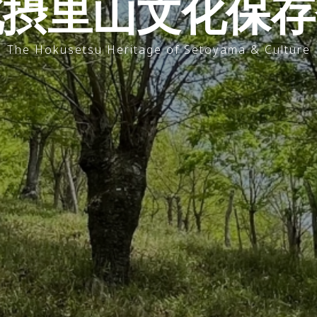
北摂里山文化保存
The Hokusetsu Heritage of Setoyama & Culture