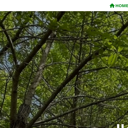
コ
HOM
ン
テ
ン
ツ
へ
ス
キ
ッ
プ