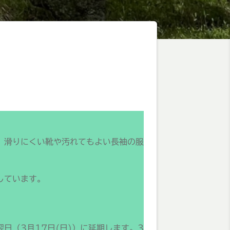
。滑りにくい靴や汚れてもよい長袖の服
しています。
日（3月17日(日)）に延期します。3