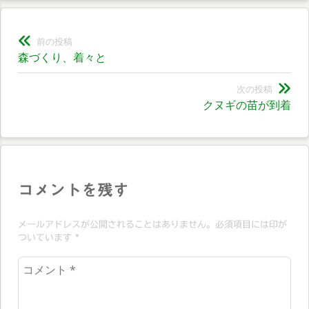
投
前の投稿
前
森づくり、着々と
稿
の
ナ
投
次の投稿
次
クヌギの苗が到着
稿:
ビ
の
投
ゲ
稿:
ー
シ
コメントを残す
ョ
メールアドレスが公開されることはありません。必須項目には印が
ン
ついています
*
コ
メ
ン