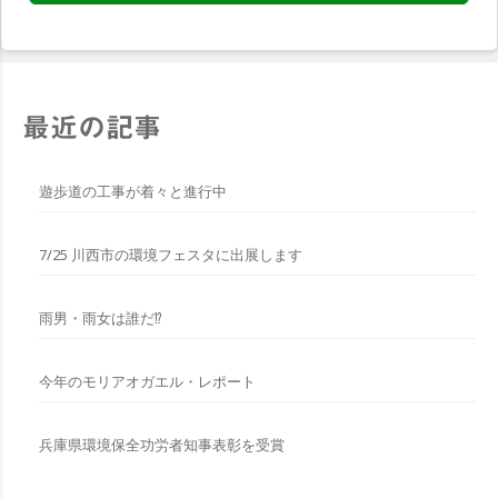
最近の記事
遊歩道の工事が着々と進行中
7/25 川西市の環境フェスタに出展します
雨男・雨女は誰だ⁉︎
今年のモリアオガエル・レポート
兵庫県環境保全功労者知事表彰を受賞