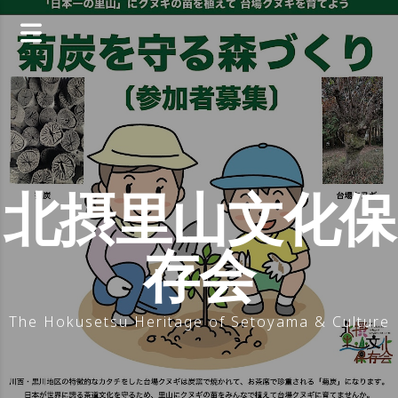
コ
ン
テ
ン
ツ
へ
ス
キ
ッ
北摂里山文化保
プ
存会
The Hokusetsu Heritage of Setoyama & Culture