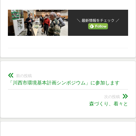
＼ 最新情報をチェック ／
投
前の投稿
前
「川西市環境基本計画シンポジウム」に参加します
稿
の
ナ
投
次の投稿
次
森づくり、着々と
稿:
ビ
の
投
ゲ
稿:
ー