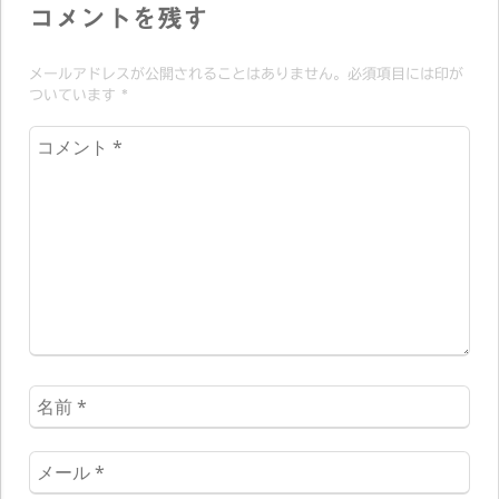
シ
コメントを残す
ョ
メールアドレスが公開されることはありません。必須項目には印が
ン
ついています
*
コ
メ
ン
ト
*
名
前
*
メ
ー