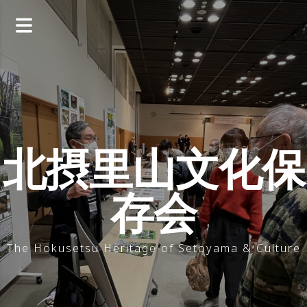
コ
ン
テ
ン
ツ
へ
ス
キ
ッ
北摂里山文化保
プ
存会
The Hokusetsu Heritage of Setoyama & Culture