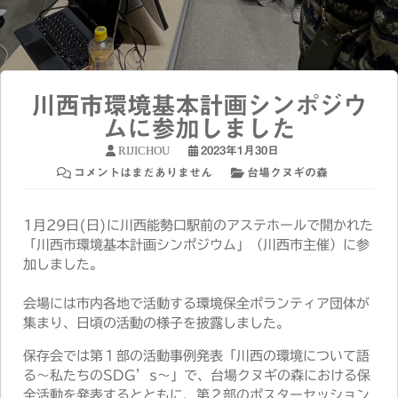
川西市環境基本計画シンポジウ
ムに参加しました
RIJICHOU
2023年1月30日
コメントはまだありません
台場クヌギの森
1月29日(日)に川西能勢口駅前のアステホールで開かれた
「川西市環境基本計画シンポジウム」（川西市主催）に参
加しました。
会場には市内各地で活動する環境保全ポランティア団体が
集まり、日頃の活動の様子を披露しました。
保存会では第１部の活動事例発表「川西の環境について語
る〜私たちのSDG’s〜」で、台場クヌギの森における保
全活動を発表するとともに、第２部のポスターセッション