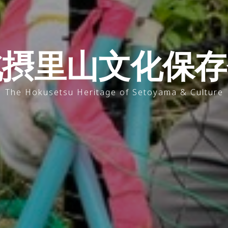
北摂里山文化保存
The Hokusetsu Heritage of Setoyama & Culture