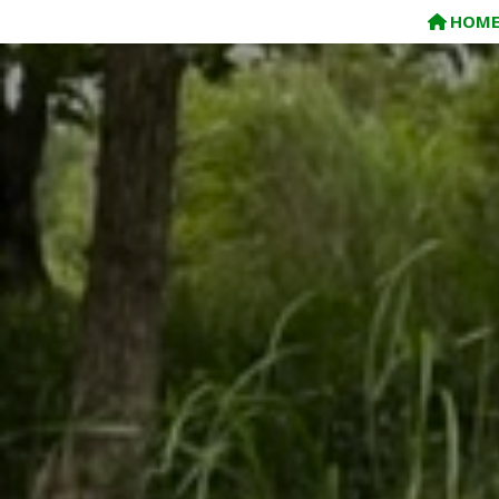
コ
HOM
ン
テ
ン
ツ
へ
ス
キ
ッ
プ