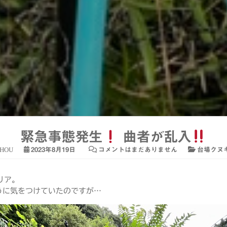
緊急事態発生
曲者が乱入
CHOU
2023年8月19日
コメントはまだありません
台場クヌ
リア。
うに気をつけていたのですが…