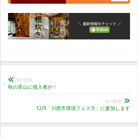
＼ 最新情報をチェック ／
投
前の投稿
前
秋の里山に侵入者が！
稿
の
ナ
投
次の投稿
次
12/9「川西市環境フェスタ」に参加します
稿:
ビ
の
投
ゲ
稿:
ー