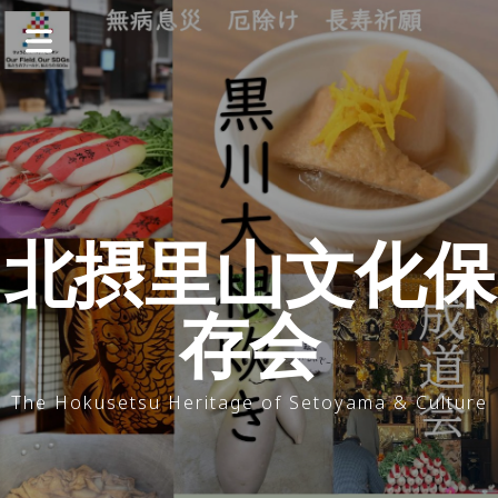
コ
ン
テ
ン
ツ
へ
ス
キ
ッ
北摂里山文化保
プ
存会
The Hokusetsu Heritage of Setoyama & Culture