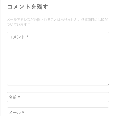
シ
コメントを残す
ョ
メールアドレスが公開されることはありません。必須項目には印が
ン
ついています
*
コ
メ
ン
ト
*
名
前
*
メ