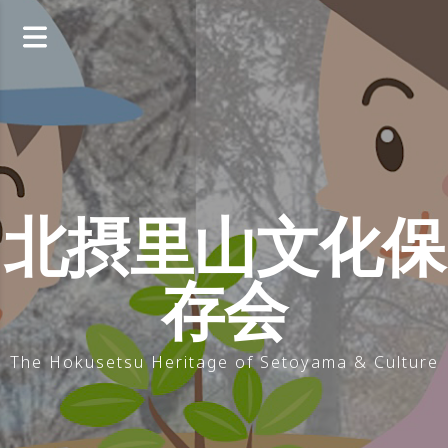
コ
ン
テ
ン
ツ
へ
ス
キ
ッ
北摂里山文化保
プ
存会
The Hokusetsu Heritage of Setoyama & Culture