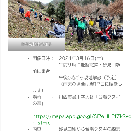
昨年の植樹の様子
開催日時： 2024年3月16日(土)
午前９時に能勢電鉄・妙見口駅
前に集合
午後0時ごろ現地解散（予定）
（雨天の場合は翌17日に順延し
ます）
場所 ： 川西市黒川字大谷「台場クヌギ
の森」
https://maps.app.goo.gl/SEWHHFfZkR
g_st=ic
内容 ： 妙見口駅から台場クヌギの森ま