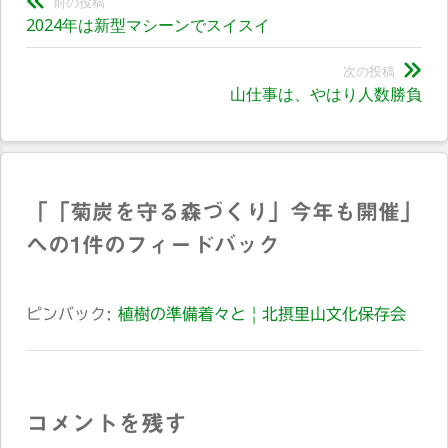
前の投稿
前
2024年は新型マシーンでスイスイ
稿
の
ナ
投
次の投稿
次
山仕事は、やはり人数勝負
稿:
ビ
の
投
ゲ
稿:
ー
「
「菊炭を守る森づくり」今年も開催
」
シ
への1件のフィードバック
ョ
ン
ピンバック:
植樹の準備着々と | 北摂里山文化保存会
コメントを残す