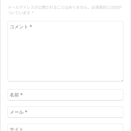
メールアドレスが公開されることはありません。必須項目には印が
ついています
*
コ
メ
ン
ト
*
名
前
*
メ
ー
ル
ウ
*