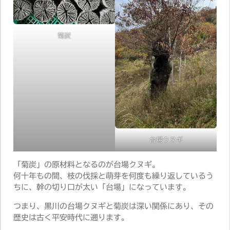
菊炭
台場クヌギ
「菊炭」の原材料となるのが台場クヌギ。
何十年もの間、枝の伐採と萌芽を何度も繰り返しているう
ちに、幹の切り口が太い「台場」になっています。
つまり、黒川の台場クヌギと菊炭は深い関係にあり、その
歴史は古く平安時代に遡ります。