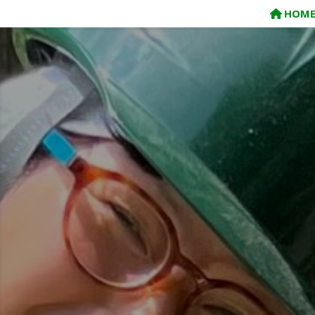
コ
HOM
ン
テ
ン
ツ
へ
ス
キ
ッ
プ