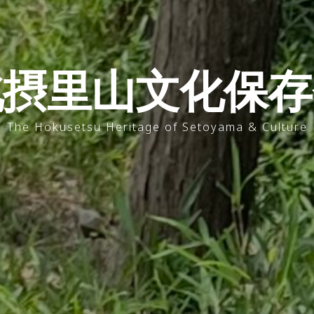
北摂里山文化保存
The Hokusetsu Heritage of Setoyama & Culture