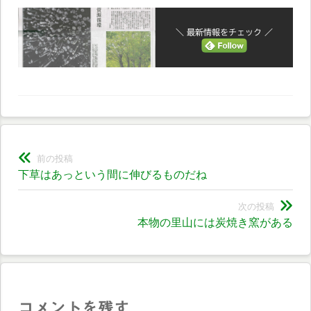
＼ 最新情報をチェック ／
投
前の投稿
前
下草はあっという間に伸びるものだね
稿
の
ナ
投
次の投稿
次
本物の里山には炭焼き窯がある
稿:
ビ
の
投
ゲ
稿:
ー
シ
コメントを残す