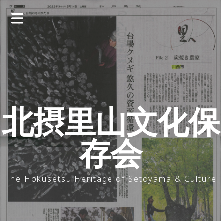
コ
ン
テ
ン
ツ
へ
ス
キ
ッ
北摂里山文化保
プ
存会
The Hokusetsu Heritage of Setoyama & Culture