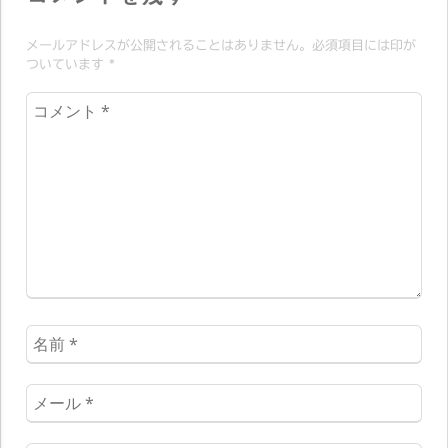
ョ
メールアドレスが公開されることはありません。必須項目には印が
ン
ついています
*
コ
メ
ン
ト
*
名
前
*
メ
ー
ル