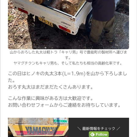
山からおろした丸太は軽トラ「キャリ男」号で豊能町の製材所へ運びま
す。
ヤマグチクンもキャリ男も、そして私たちも相当の高齢化率です。
この日はヒノキの丸太3本(L=1.9m)を山から下ろしまし
た。
おろす丸太はまだまだたくさんあります。
こんな作業に興味がある方は大歓迎です。
お問い合わせフォームからご連絡をお待ちしています。
＼ 最新情報をチェック ／