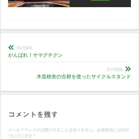
投
前の投稿
前
がんばれ！ヤマグチクン
稿
の
ナ
投
次の投稿
次
木造校舎の古材を使ったサイクルスタンド
稿:
ビ
の
投
ゲ
稿:
ー
シ
コメントを残す
ョ
メールアドレスが公開されることはありません。必須項目には印が
ン
ついています
*