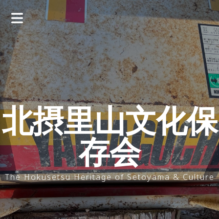
コ
ン
テ
ン
ツ
へ
ス
キ
ッ
北摂里山文化保
プ
存会
The Hokusetsu Heritage of Setoyama & Culture