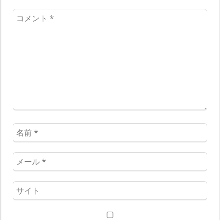
コ
メ
ン
ト
*
名
前
*
メ
ー
ル
ウ
*
ェ
ブ