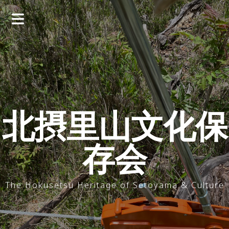
コ
ン
テ
ン
ツ
へ
ス
キ
ッ
北摂里山文化保
プ
存会
The Hokusetsu Heritage of Setoyama & Culture