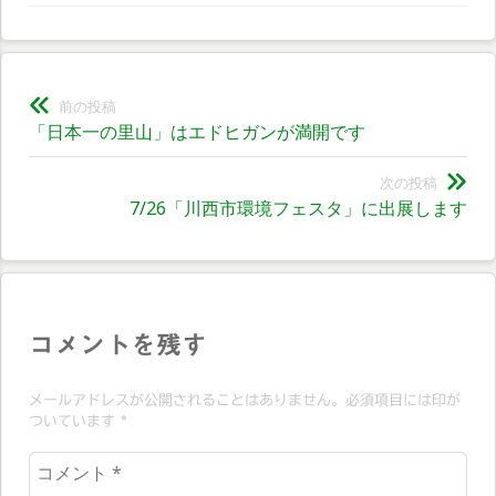
投
前の投稿
前
「日本一の里山」はエドヒガンが満開です
稿
の
ナ
投
次の投稿
次
7/26「川西市環境フェスタ」に出展します
稿:
ビ
の
投
ゲ
稿:
ー
シ
コメントを残す
ョ
メールアドレスが公開されることはありません。必須項目には印が
ン
ついています
*
コ
メ