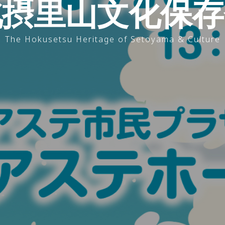
北摂里山文化保存
The Hokusetsu Heritage of Setoyama & Culture