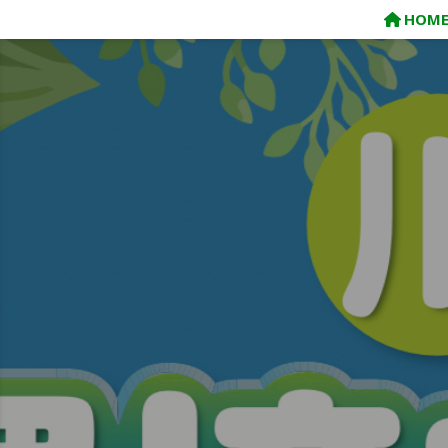
コ
HOM
ン
テ
ン
ツ
へ
ス
キ
ッ
プ