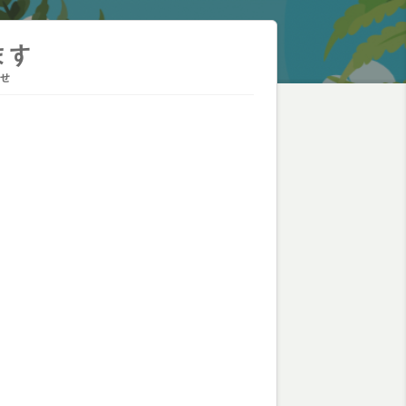
ます
せ
。