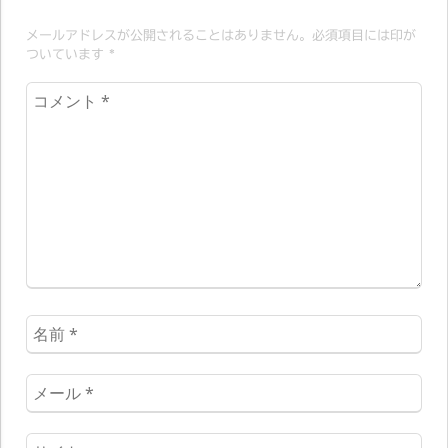
ョ
メールアドレスが公開されることはありません。必須項目には印が
ン
ついています
*
コ
メ
ン
ト
*
名
前
*
メ
ー
ル
ウ