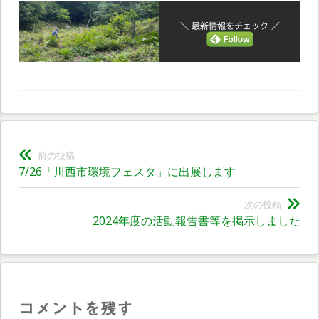
＼ 最新情報をチェック ／
投
前の投稿
前
7/26「川西市環境フェスタ」に出展します
稿
の
ナ
投
次の投稿
次
2024年度の活動報告書等を掲示しました
稿:
ビ
の
投
ゲ
稿:
ー
シ
コメントを残す