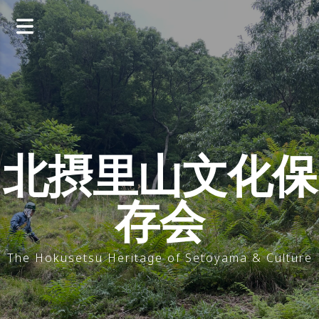
コ
ン
テ
ン
ツ
へ
ス
キ
ッ
北摂里山文化保
プ
存会
The Hokusetsu Heritage of Setoyama & Culture