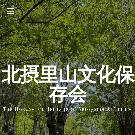
コ
ン
テ
ン
ツ
へ
ス
キ
ッ
北摂里山文化保
プ
存会
The Hokusetsu Heritage of Setoyama & Culture