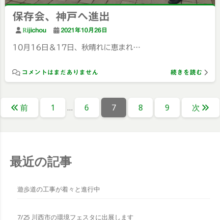
保存会、神戸へ進出
Rijichou
2021年10月26日
10月16日＆17日、秋晴れに恵まれ…
コメントはまだありません
続きを読む
投
固
固
固
固
固
前
1
…
6
7
8
9
次
稿
定
定
定
定
定
の
ペ
ペ
ペ
ペ
ペ
ー
ー
ー
ー
ー
ペ
ジ
ジ
ジ
ジ
ジ
最近の記事
ー
ジ
遊歩道の工事が着々と進行中
送
7/25 川西市の環境フェスタに出展します