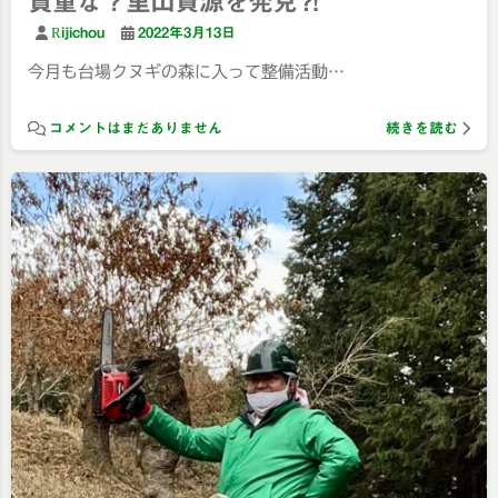
貴重な？里山資源を発見⁈
Rijichou
2022年3月13日
今月も台場クヌギの森に入って整備活動…
コメントはまだありません
続きを読む